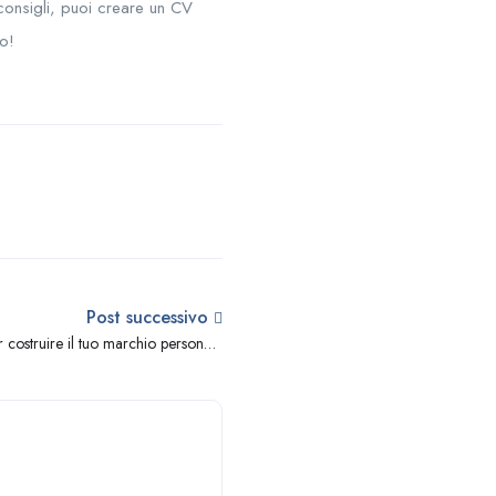
consigli, puoi creare un CV
ro!
Post successivo
 costruire il tuo marchio personale
attraverso i social media