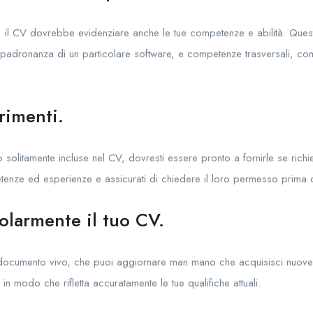
ve, il CV dovrebbe evidenziare anche le tue competenze e abilità. Que
adronanza di un particolare software, e competenze trasversali, com
rimenti.
solitamente incluse nel CV, dovresti essere pronto a fornirle se richi
enze ed esperienze e assicurati di chiedere il loro permesso prima di i
larmente il tuo CV.
 documento vivo, che puoi aggiornare man mano che acquisisci nuov
 in modo che rifletta accuratamente le tue qualifiche attuali.