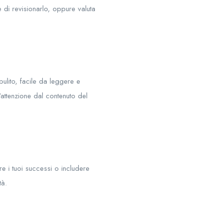
e di revisionarlo, oppure valuta
pulito, facile da leggere e
'attenzione dal contenuto del
e i tuoi successi o includere
tà.