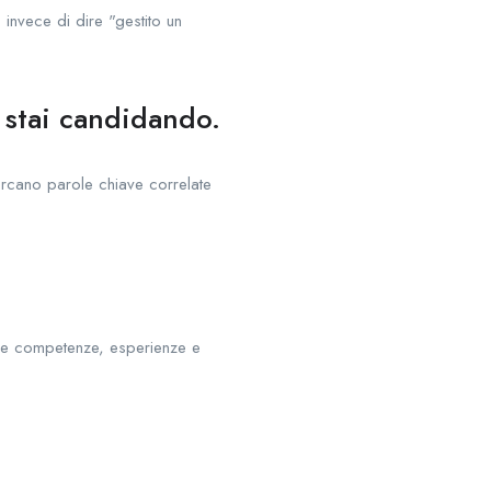
, invece di dire "gestito un
i stai candidando.
cercano parole chiave correlate
 tue competenze, esperienze e