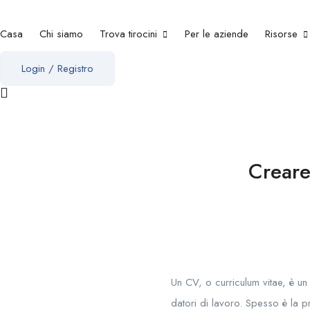
Casa
Chi siamo
Trova tirocini
Per le aziende
Risorse
Login
/
Registro
Creare
Un CV, o curriculum vitae, è u
datori di lavoro. Spesso è la p