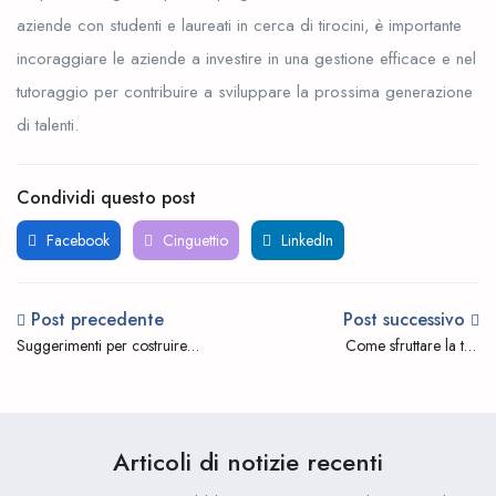
aziende con studenti e laureati in cerca di tirocini, è importante
incoraggiare le aziende a investire in una gestione efficace e nel
tutoraggio per contribuire a sviluppare la prossima generazione
di talenti.
Condividi questo post
Facebook
Cinguettio
LinkedIn
Post precedente
Post successivo
Suggerimenti per costruire il
Come sfruttare la tua
tuo marchio personale
esperienza di tirocinio nei
attraverso i social media
colloqui di lavoro
Articoli di notizie recenti