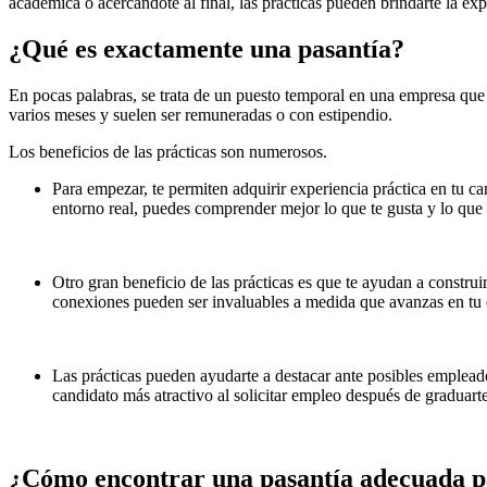
académica o acercándote al final, las prácticas pueden brindarte la expe
¿Qué es exactamente una pasantía?
En pocas palabras, se trata de un puesto temporal en una empresa que
varios meses y suelen ser remuneradas o con estipendio.
Los beneficios de las prácticas son numerosos.
Para empezar, te permiten adquirir experiencia práctica en tu ca
entorno real, puedes comprender mejor lo que te gusta y lo que n
Otro gran beneficio de las prácticas es que te ayudan a construir
conexiones pueden ser invaluables a medida que avanzas en tu 
Las prácticas pueden ayudarte a destacar ante posibles empleado
candidato más atractivo al solicitar empleo después de graduarte
¿Cómo encontrar una pasantía adecuada p