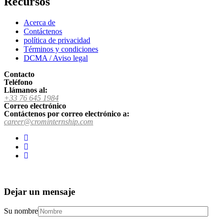
Recursos
Acerca de
Contáctenos
política de privacidad
Términos y condiciones
DCMA / Aviso legal
Contacto
Teléfono
Llámanos al:
+33 76 645 1984
Correo electrónico
Contáctenos por correo electrónico a:
career@crominternship.com
Dejar un mensaje
Su nombre