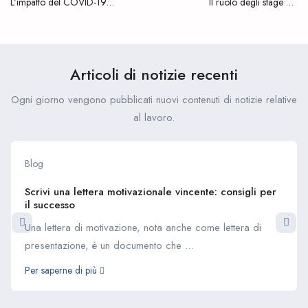
L'impatto del COVID-19
Il ruolo degli stage nel
sugli stage e come adattarsi
definire i futuri percorsi di
carriera
Articoli di notizie recenti
Ogni giorno vengono pubblicati nuovi contenuti di notizie relative
al lavoro.
Blog
Scrivi una lettera motivazionale vincente: consigli per
il successo
Una lettera di motivazione, nota anche come lettera di
presentazione, è un documento che ...
Per saperne di più