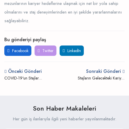
mezunlarının kariyer hedeflerine ulaşmak için net bir yola sahip
olmalarını ve staj deneyimlerinden en iyi şekilde yararlanmalarını
sağlayabiliriz.
Bu gönderiyi paylaş
Facebook
Twitter
LinkedIn
Önceki Gönderi
Sonraki Gönderi
COVID-19'un Stajlar
Stajların Gelecekteki Kariyer
Üzerindeki Etkisi ve Nasıl
Yollarının Şekillenmesindeki
Uyum Sağlanır?
Rolü
Son Haber Makaleleri
Her gün iş ilanlarıyla ilgili yeni haberler yayınlanmaktadır.