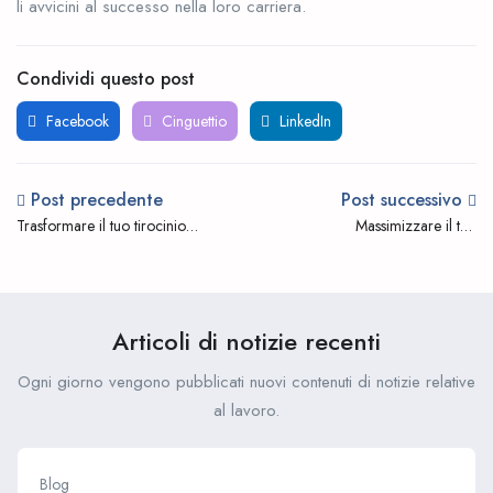
li avvicini al successo nella loro carriera.
Condividi questo post
Facebook
Cinguettio
LinkedIn
Post precedente
Post successivo
Trasformare il tuo tirocinio
Massimizzare il tuo
in un'offerta di lavoro a
potenziale: i vantaggi dei
tempo pieno
tirocini per studenti
Articoli di notizie recenti
Ogni giorno vengono pubblicati nuovi contenuti di notizie relative
al lavoro.
Blog