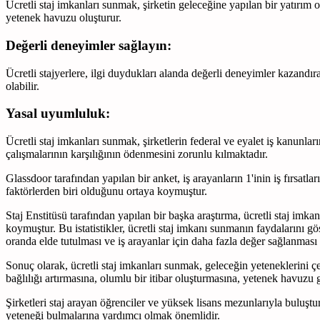
Ücretli staj imkanları sunmak, şirketin geleceğine yapılan bir yatırım ol
yetenek havuzu oluşturur.
Değerli deneyimler sağlayın:
Ücretli stajyerlere, ilgi duydukları alanda değerli deneyimler kazandır
olabilir.
Yasal uyumluluk:
Ücretli staj imkanları sunmak, şirketlerin federal ve eyalet iş kanunla
çalışmalarının karşılığının ödenmesini zorunlu kılmaktadır.
Glassdoor tarafından yapılan bir anket, iş arayanların 1'inin iş fırsatlar
faktörlerden biri olduğunu ortaya koymuştur.
Staj Enstitüsü tarafından yapılan bir başka araştırma, ücretli staj imk
koymuştur. Bu istatistikler, ücretli staj imkanı sunmanın faydalarını g
oranda elde tutulması ve iş arayanlar için daha fazla değer sağlanması
Sonuç olarak, ücretli staj imkanları sunmak, geleceğin yeteneklerini çek
bağlılığı artırmasına, olumlu bir itibar oluşturmasına, yetenek havuzu
Şirketleri staj arayan öğrenciler ve yüksek lisans mezunlarıyla buluştu
yeteneği bulmalarına yardımcı olmak önemlidir.