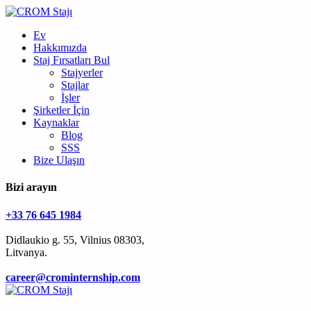
Ev
Hakkımızda
Staj Fırsatları Bul
Stajyerler
Stajlar
İşler
Şirketler İçin
Kaynaklar
Blog
SSS
Bize Ulaşın
Bizi arayın
+33 76 645 1984
Didlaukio g. 55, Vilnius 08303,
Litvanya.
career@crominternship.com