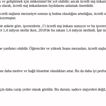
 ve geliştirmek için mükemmel bir yol olabilir; ancak ücretli staj imkanl
 olarak, ücretli staj imkanlarının faydalarını anlamak önemlidir.
li stajların mezuniyet sonrası iş bulma olasılığını artırdığını, ücretli 
 koymuştur.
 ankete göre, işverenlerin ,1'i ücretli staj imkanı sunuyor ve bu işverenl
t 1,4 milyon sterlin iken, 2018'de bu rakam 1,4 milyon sterlindi. İşte ücret
ne yardımcı olabilir. Öğrenciler ve yüksek lisans mezunları, ücretli staj
erine daha motive ve bağlı hissetme olasılıkları artar. Bu da daha iyi perf
için daha cazip yerler olarak görülür. Bu durum, sadece stajyerleri değil