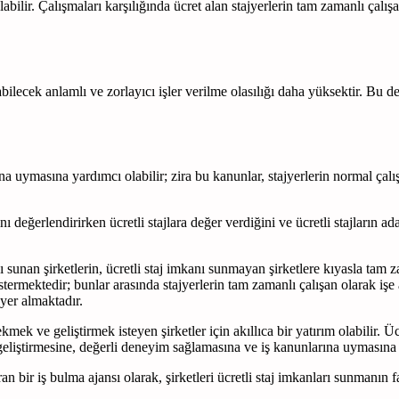
abilir. Çalışmaları karşılığında ücret alan stajyerlerin tam zamanlı çalış
abilecek anlamlı ve zorlayıcı işler verilme olasılığı daha yüksektir. Bu 
rına uymasına yardımcı olabilir; zira bu kanunlar, stajyerlerin normal ç
ını değerlendirirken ücretli stajlara değer verdiğini ve ücretli stajların ad
anı sunan şirketlerin, ücretli staj imkanı sunmayan şirketlere kıyasla tam
östermektedir; bunlar arasında stajyerlerin tam zamanlı çalışan olarak iş
 yer almaktadır.
mek ve geliştirmek isteyen şirketler için akıllıca bir yatırım olabilir. Üc
 geliştirmesine, değerli deneyim sağlamasına ve iş kanunlarına uymasına 
ran bir iş bulma ajansı olarak, şirketleri ücretli staj imkanları sunmanın