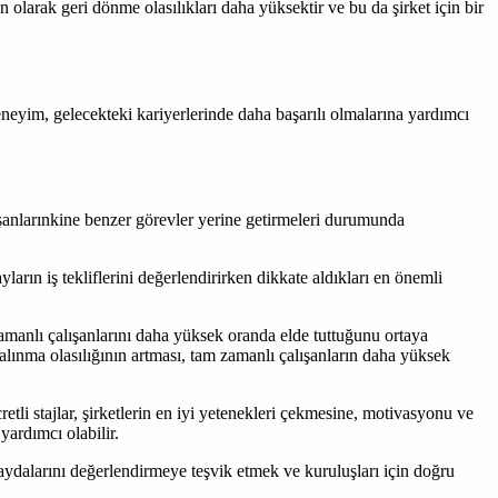
an olarak geri dönme olasılıkları daha yüksektir ve bu da şirket için bir
deneyim, gelecekteki kariyerlerinde daha başarılı olmalarına yardımcı
alışanlarınkine benzer görevler yerine getirmeleri durumunda
ayların iş tekliflerini değerlendirirken dikkate aldıkları en önemli
 zamanlı çalışanlarını daha yüksek oranda elde tuttuğunu ortaya
e alınma olasılığının artması, tam zamanlı çalışanların daha yüksek
retli stajlar, şirketlerin en iyi yetenekleri çekmesine, motivasyonu ve
yardımcı olabilir.
 faydalarını değerlendirmeye teşvik etmek ve kuruluşları için doğru