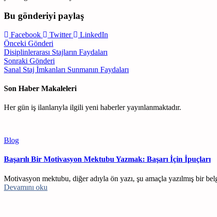
Bu gönderiyi paylaş
Facebook
Twitter
LinkedIn
Yazı
Önceki Gönderi
Disiplinlerarası Stajların Faydaları
gezinmesi
Sonraki Gönderi
Sanal Staj İmkanları Sunmanın Faydaları
Son Haber Makaleleri
Her gün iş ilanlarıyla ilgili yeni haberler yayınlanmaktadır.
Blog
Başarılı Bir Motivasyon Mektubu Yazmak: Başarı İçin İpuçları
Motivasyon mektubu, diğer adıyla ön yazı, şu amaçla yazılmış bir belge
Devamını oku