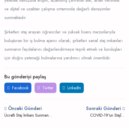
yetenek havuzuna erişim, azaltılmış çevresel etki, artan verimlilik
ve dijital ve uzaktan çalışma ortamında değerli deneyimler
sunmaktadır.
Şirketleri staj arayan öğrenciler ve yüksek lisans mezunlarıyla
buluşturan bir iş bulma ajansı olarak, şirketleri sanal staj imkanları
sunmanın faydalarını değerlendirmeye teşvik etmek ve kuruluşları
için doğru yeteneği bulmalarına yardımcı olmak önemlidir.
Bu gönderiyi paylaş
Facebook
Twitter
LinkedIn
Önceki Gönderi
Sonraki Gönderi
Ücretli Staj İmkanı Sunmanın
COVID-19'un Stajlar
Faydaları
Üzerindeki Etkisi ve Nasıl
Uyum Sağlanır?