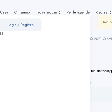
Casa
Chi siamo
Trova tirocini
Per le aziende
Risorse
Devi a
Login
/
Registro
© 2021 CromInter
Lasciate un messa
Il tuo nome
Soggetto