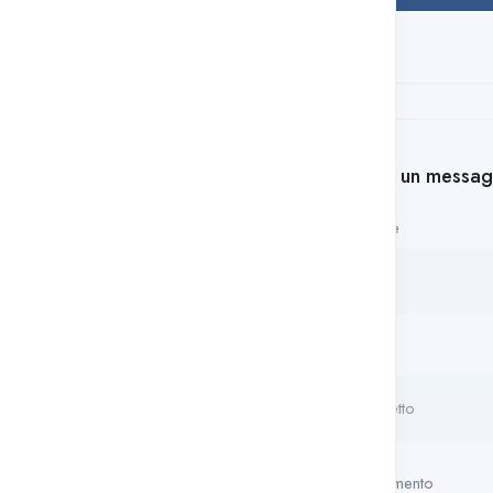
×
Lasciate un messa
Il tuo nome
Soggetto
Il tuo commento