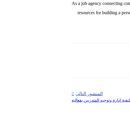
As a job agency connecting comp
resources for building a pers
المنشور التالي
يفية إدارة وتوجيه المتدربين بفعالية