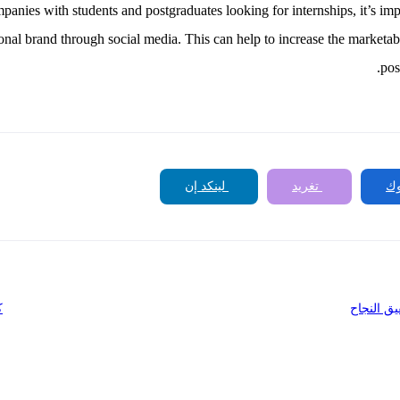
anies with students and postgraduates looking for internships, it’s im
onal brand through social media. This can help to increase the marketab
pos
ك
تغريد
لينكد إن
يق النجاح
ك