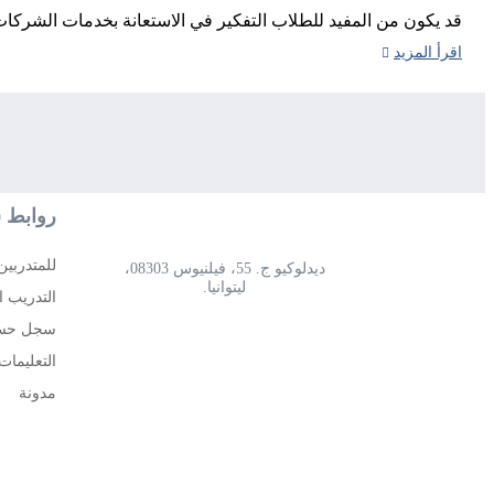
قد يكون من المفيد للطلاب التفكير في الاستعانة بخدمات الشركات 
اقرأ المزيد
روابط 
للمتدربين
ديدلوكيو ج. 55، فيلنيوس 08303،
ليتوانيا.
التدريب ا
سجل حساب
التعليمات
مدونة