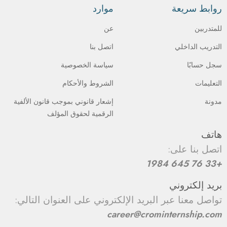
روابط سريعة
موارد
للمتدربين
عن
التدريب الداخلي
اتصل بنا
سجل حسابًا
سياسة الخصوصية
التعليمات
الشروط والأحكام
مدونة
إشعار قانوني بموجب قانون الألفية
الرقمية لحقوق المؤلف
هاتف
اتصل بنا على:
+33 76 645 1984
بريد إلكتروني
تواصل معنا عبر البريد الإلكتروني على العنوان التالي:
career@crominternship.com