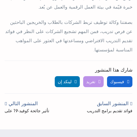
خبرة قيّمة في بيئة العمل الرقمية والعمل عن بُعد.
بصفتنا وكالة توظيف تربط الشركات بالطلاب والخريجين الباحثين
عن فرص تدريب، فمن المهم تشجيع الشركات على النظر في فوائد
تقديم التدريب الافتراضي ومساعدتها في العثور على المواهب
المناسبة لمؤسستها.
شارك هذا المنشور
فيسبوك
تغريد
لينكد إن
المنشور السابق
المنشور التالي
فوائد تقديم برامج التدريب
تأثير جائحة كوفيد-19 على
المدفوعة الأجر
برامج التدريب الداخلي
وكيفية التكيف