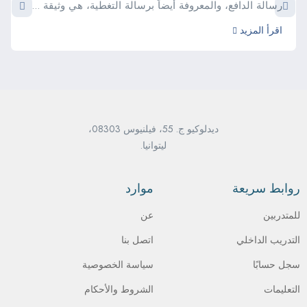
رسالة الدافع، والمعروفة أيضاً برسالة التغطية، هي وثيقة ...
اقرأ المزيد
ديدلوكيو ج. 55، فيلنيوس 08303،
ليتوانيا.
روابط سريعة
موارد
للمتدربين
عن
التدريب الداخلي
اتصل بنا
سجل حسابًا
سياسة الخصوصية
التعليمات
الشروط والأحكام