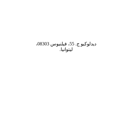
ديدلوكيو ج. 55، فيلنيوس 08303،
ليتوانيا.