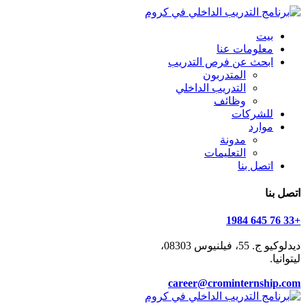
بيت
معلومات عنا
ابحث عن فرص التدريب
المتدربون
التدريب الداخلي
وظائف
للشركات
موارد
مدونة
التعليمات
اتصل بنا
اتصل بنا
+33 76 645 1984
ديدلوكيو ج. 55، فيلنيوس 08303،
ليتوانيا.
career@crominternship.com