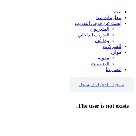
بيت
معلومات عنا
ابحث عن فرص التدريب
المتدربون
التدريب الداخلي
وظائف
للشركات
موارد
مدونة
التعليمات
اتصل بنا
تسجيل الدخول
/
يسجل
The user is not exists.