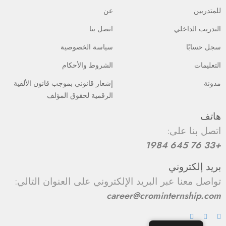
للمتدربين
عن
التدريب الداخلي
اتصل بنا
سجل حسابًا
سياسة الخصوصية
التعليمات
الشروط والأحكام
مدونة
إشعار قانوني بموجب قانون الألفية
الرقمية لحقوق المؤلف
هاتف
اتصل بنا على:
+33 76 645 1984
بريد إلكتروني
تواصل معنا عبر البريد الإلكتروني على العنوان التالي:
career@crominternship.com